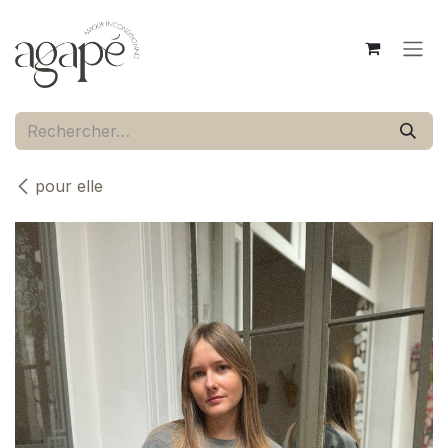
Se rendre au contenu
pour elle