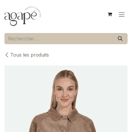
Se rendre au contenu
Tous les produits