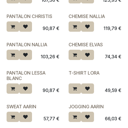
107,36
€
123,93
€
PANTALON CHRISTIS
CHEMISE NALLIA
Dernière chance ♡
90,87
€
119,79
€
PANTALON NALLIA
CHEMISE ELVAS
103,26
€
74,34
€
PANTALON LESSA
T-SHIRT LORA
Dernière chance ♡
BLANC
90,87
€
49,59
€
SWEAT AARIN
JOGGING AARIN
Dernière chance ♡
57,77
€
66,03
€