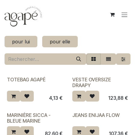
Se rendre au contenu
pour lui
pour elle
TOTEBAG AGAPÉ
VESTE OVERSIZE
DRAAPY
4,13
€
123,88
€
MARINIÈRE SICCA -
JEANS ENIJAA FLOW
Dernière chance ♡
BLEUE MARINE
82,60
€
107,36
€