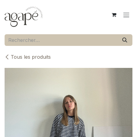
Se rendre au contenu
Tous les produits