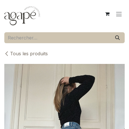
Se rendre au contenu
Tous les produits