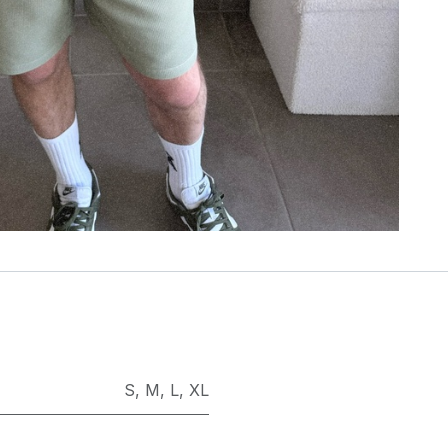
S
,
M
,
L
,
XL