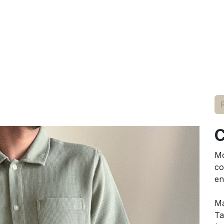
elle
pour lui
marques
conseils
événements
à p
C
Mo
co
en
Ma
Ta