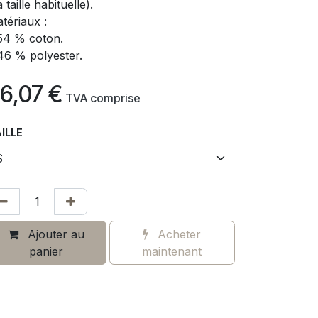
a taille habituelle).
tériaux :
54 % coton.
46 % polyester.
6,07
€
​
TVA comprise
ILLE
Ajouter au
Acheter
panier
maintenant