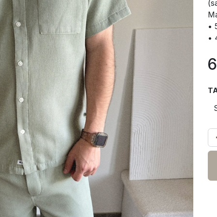
(s
Ma
• 
• 
6
TA