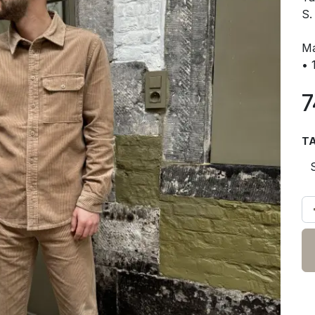
S.
Ma
• 
7
TA