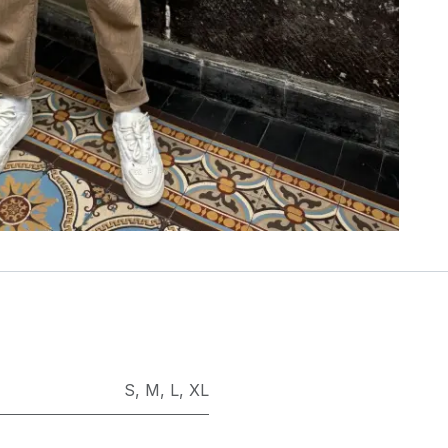
S
,
M
,
L
,
XL