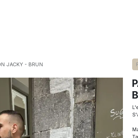
elle
pour lui
marques
conseils
événements
à p
N JACKY - BRUN
P
L'
S'
Ma
Ta