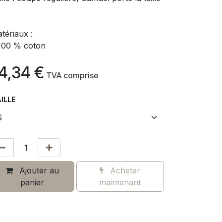
tériaux :
100 % coton
4,34
€
​
TVA comprise
ILLE
Ajouter au
Acheter
panier
maintenant