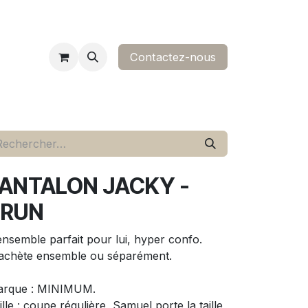
Contactez-nous​
ropos
contact
ANTALON JACKY -
BRUN
ensemble parfait pour lui, hyper confo.
achète ensemble ou séparément.
rque : MINIMUM.
ille : coupe régulière, Samuel porte la taille