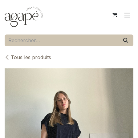
Se rendre au contenu
Tous les produits