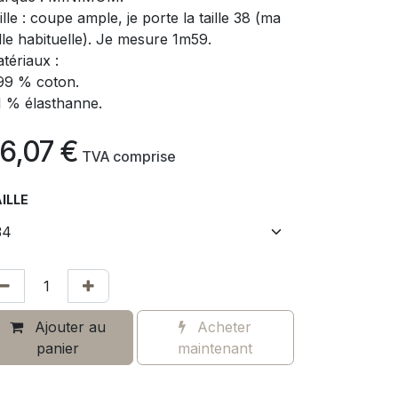
ille : coupe ample, je porte la taille 38 (ma
ille habituelle). Je mesure 1m59.
tériaux :
99 % coton.
1 % élasthanne.
6,07
€
​
TVA comprise
ILLE
Ajouter au
Acheter
panier
maintenant