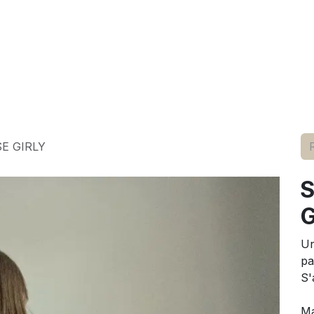
elle
pour lui
marques
conseils
événements
à p
E GIRLY
S
G
Un
pa
S'
Ma