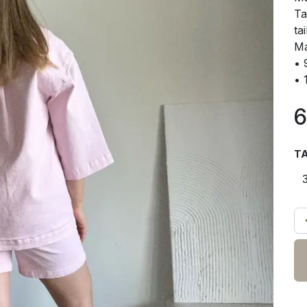
Ta
ta
Ma
• 
• 
6
TA