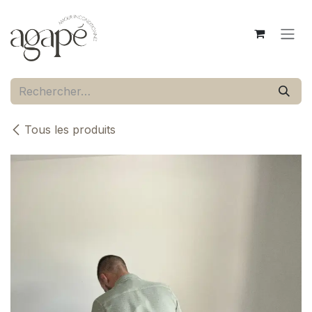
Se rendre au contenu
Tous les produits