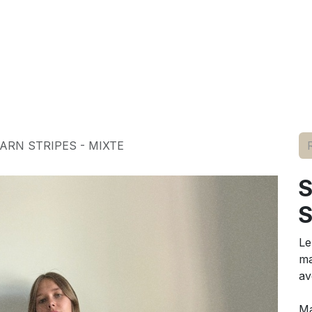
elle
pour lui
marques
conseils
événements
à p
ARN STRIPES - MIXTE
S
Le
ma
av
M