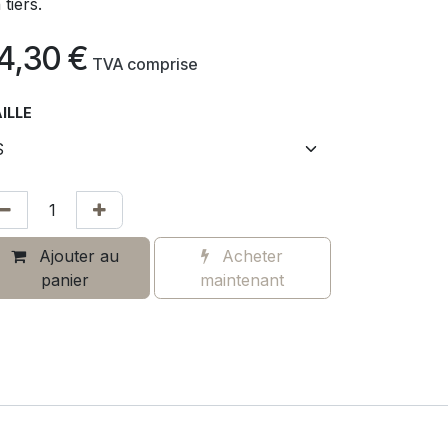
 tiers.
4,30
€
​
TVA comprise
ILLE
Ajouter au
Acheter
panier
maintenant