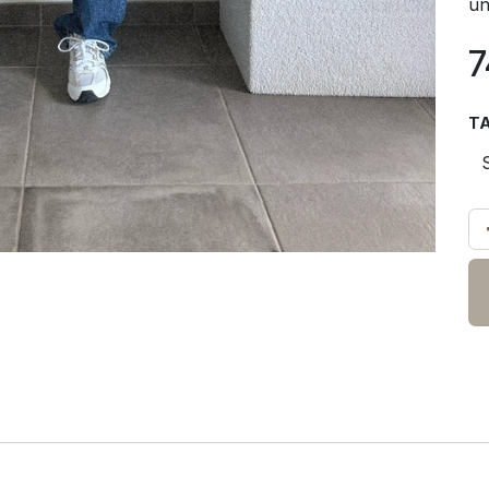
un
7
TA