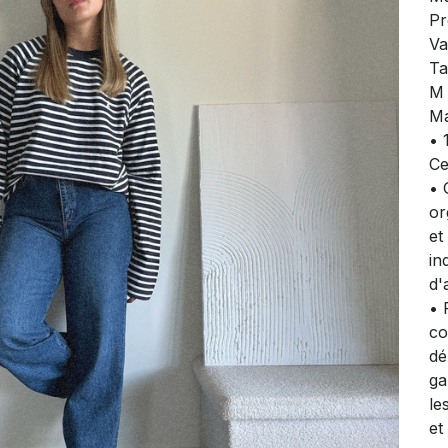
Pr
Va
Ta
M 
Ma
• 
Ce
• 
or
et
in
d'
• 
co
dé
ga
le
et