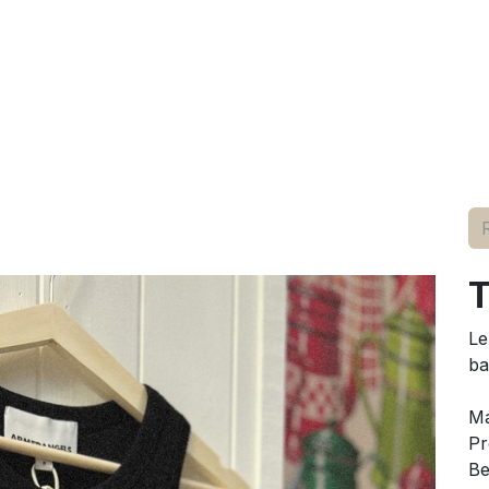
elle
pour lui
marques
conseils
événements
à p
T
Le
ba
M
Pr
Be