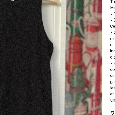
Ta
Ma
• 
• 
Ce
• 
or
et
in
d'
• 
co
dé
ga
le
et
un
2