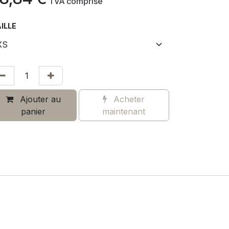
​
TVA comprise
ILLE
Ajouter au
Acheter
panier
maintenant