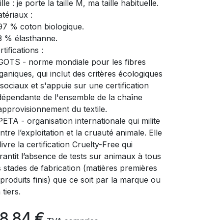
ille : je porte la taille M, ma taille habituelle.
tériaux :
97 % coton biologique.
3 % élasthanne.
rtifications :
GOTS - norme mondiale pour les fibres
ganiques, qui inclut des critères écologiques
 sociaux et s'appuie sur une certification
dépendante de l'ensemble de la chaîne
approvisionnement du textile.
PETA - organisation internationale qui milite
ntre l’exploitation et la cruauté animale. Elle
livre la certification Cruelty-Free qui
rantit l’absence de tests sur animaux à tous
s stades de fabrication (matières premières
 produits finis) que ce soit par la marque ou
 tiers.
8,84
€