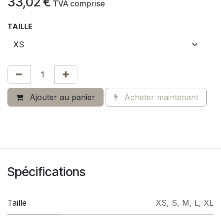
33,02
€
​
TVA comprise
TAILLE
Ajouter au panier
Acheter maintenant
Spécifications
Taille
XS
,
S
,
M
,
L
,
XL