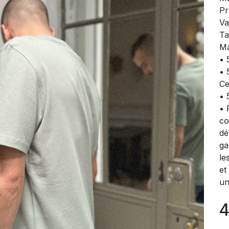
Pr
Va
Ta
Ma
• 
• 
Ce
• 
• 
co
dé
ga
le
et
un
4