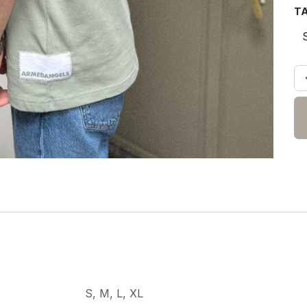
TA
S
,
M
,
L
,
XL