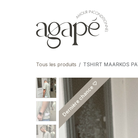
Se rendre au contenu
pour 
Tous les produits
TSHIRT MAARKOS PA
Dernière chance ♡