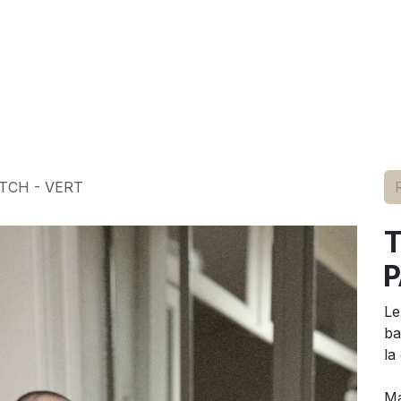
elle
pour lui
marques
conseils
événements
à p
TCH - VERT
P
Le
ba
la
M