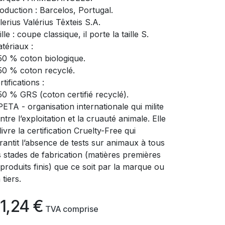
oduction : Barcelos, Portugal.
lerius Valérius Têxteis S.A.
ille : coupe classique, il porte la taille S.
tériaux :
50 % coton biologique.
50 % coton recyclé.
rtifications :
50 % GRS (coton certifié recyclé).
PETA - organisation internationale qui milite
ntre l’exploitation et la cruauté animale. Elle
livre la certification Cruelty-Free qui
rantit l’absence de tests sur animaux à tous
s stades de fabrication (matières premières
 produits finis) que ce soit par la marque ou
 tiers.
1,24
€
​
TVA comprise