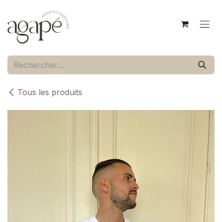
Se rendre au contenu
Tous les produits