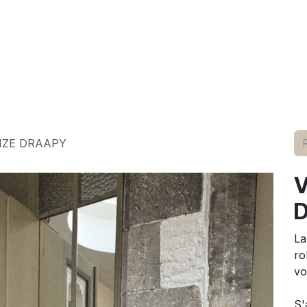
elle
pour lui
marques
conseils
événements
à p
IZE DRAAPY
V
La
ro
vo
S'