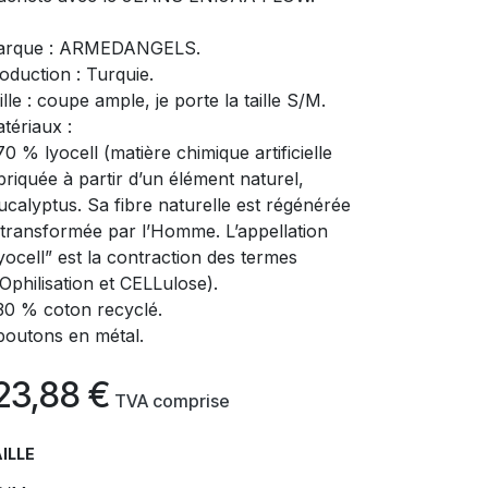
arque : ARMEDANGELS.
oduction : Turquie.
ille : coupe ample, je porte la taille S/M.
tériaux :
70 % lyocell (matière chimique artificielle
briquée à partir d’un élément naturel,
eucalyptus. Sa fibre naturelle est régénérée
 transformée par l’Homme. L’appellation
yocell” est la contraction des termes
Ophilisation et CELLulose).
30 % coton recyclé.
boutons en métal.
23,88
€
​
TVA comprise
ILLE