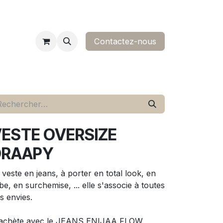
Contactez-nous​
ropos
contact
ESTE OVERSIZE
DRAAPY
 veste en jeans, à porter en total look, en
be, en surchemise, ... elle s'associe à toutes
s envies.
achète avec le JEANS ENIJAA FLOW.