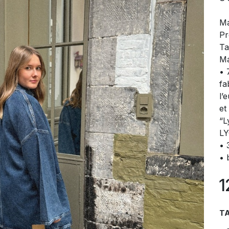
M
Pr
Ta
Ma
• 
fa
l’
et
“L
LY
• 
• 
1
TA