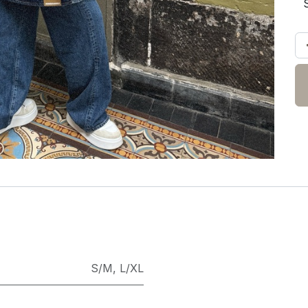
S/M
,
L/XL