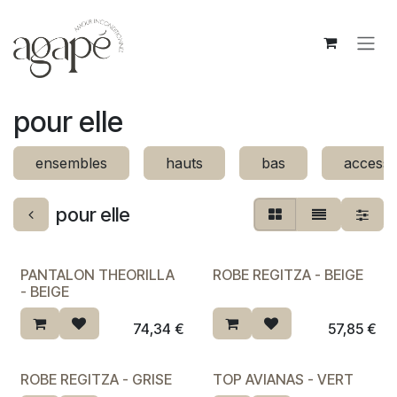
Se rendre au contenu
pour elle
ensembles
hauts
bas
accesso
pour elle
PANTALON THEORILLA
ROBE REGITZA - BEIGE
- BEIGE
74,34
€
57,85
€
ROBE REGITZA - GRISE
TOP AVIANAS - VERT