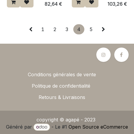
Dernière chance ♡
82,64
€
103,26
€
1
2
3
4
5
Conditions générales de vente
Politique de confidentialité
Retours & Livraisons
copyright © agapé - 2023
Généré par
- Le #1
Open Source eCommerce