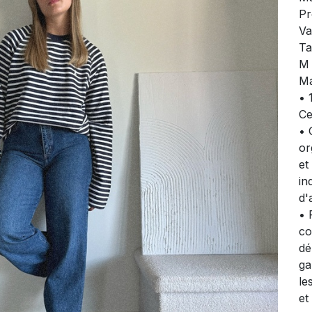
Pr
Va
Ta
M 
Ma
• 
Ce
• 
or
et
in
d'
• 
co
dé
ga
le
et