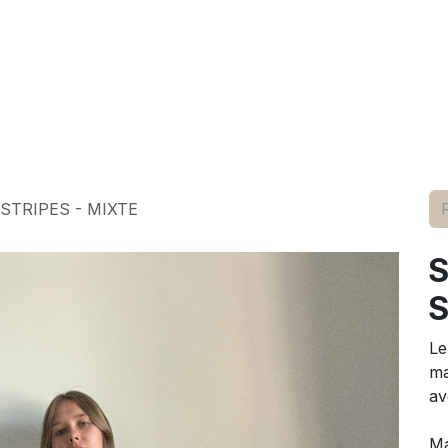
elle
pour lui
marques
conseils
événements
à p
STRIPES - MIXTE
S
Le
ma
av
M