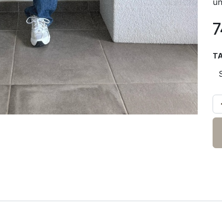
un
7
TA