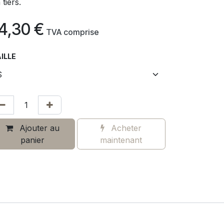
 tiers.
4,30
€
​
TVA comprise
ILLE
Ajouter au
Acheter
panier
maintenant