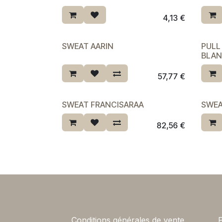
Derni
4,13
€
SWEAT AARIN
PULL
Dernière chance ♡
BLAN
57,77
€
SWEAT FRANCISARAA
SWEA
82,56
€
Conditions générales de vente
P