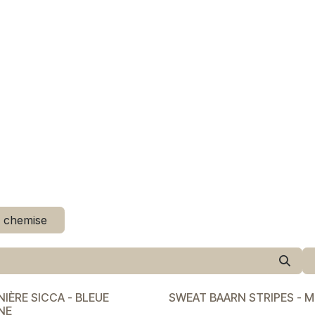
elle
pour lui
marques
conseils
événements
à p
chemise
NIÈRE SICCA - BLEUE
SWEAT BAARN STRIPES - M
NE