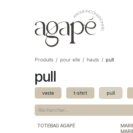
Se rendre au contenu
pour 
Produits
pour elle
hauts
pull
pull
veste
t-shirt
pull
TOTEBAG AGAPÉ
MARI
MARI