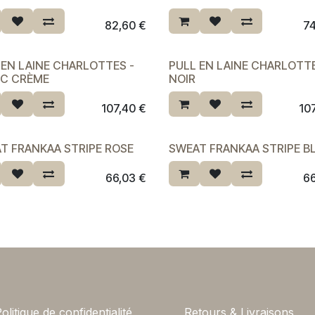
ère chance ♡
82,60
€
7
 EN LAINE CHARLOTTES -
PULL EN LAINE CHARLOTTE
C CRÈME
NOIR
107,40
€
10
T FRANKAA STRIPE ROSE
SWEAT FRANKAA STRIPE B
66,03
€
6
olitique de confidentialité
Retours & Livraisons