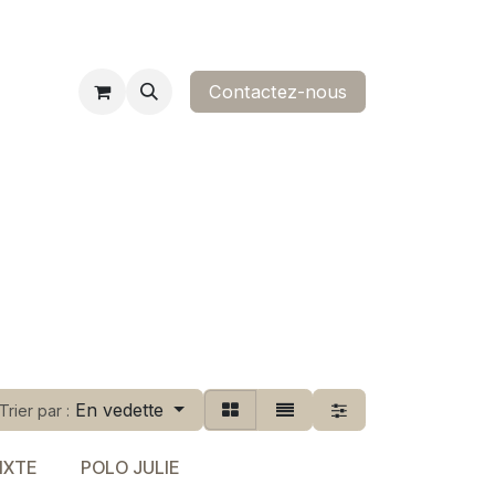
Contactez-nous​
ropos
contact
En vedette
Trier par :
IXTE
POLO JULIE