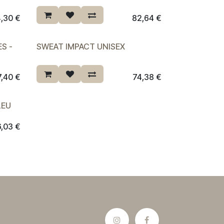
4,30
€
82,64
€
S -
SWEAT IMPACT UNISEX
7,40
€
74,38
€
LEU
6,03
€