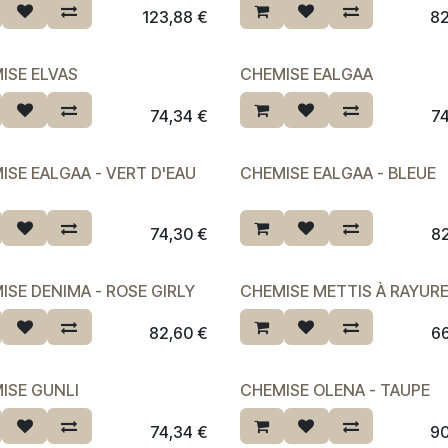
123,88
€
8
ISE ELVAS
CHEMISE EALGAA
74,34
€
7
ISE EALGAA - VERT D'EAU
CHEMISE EALGAA - BLEUE
74,30
€
8
ISE DENIMA - ROSE GIRLY
CHEMISE METTIS À RAYUR
82,60
€
6
ISE GUNLI
CHEMISE OLENA - TAUPE
74,34
€
9