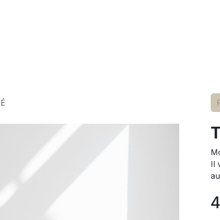
elle
pour lui
marques
conseils
événements
à p
PÉ
Mo
Il
au
4