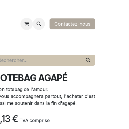
Contactez-nous​
ropos
contact
TOTEBAG AGAPÉ
n totebag de l'amour.
 vous accompagnera partout, l'acheter c'est
ssi me soutenir dans la fin d'agapé.
,13
€
​
TVA comprise