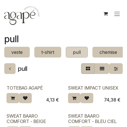
Se rendre au contenu
pull
veste
t-shirt
pull
chemise
pull
TOTEBAG AGAPÉ
SWEAT IMPACT UNISEX
4,13
€
74,38
€
SWEAT BAARO
SWEAT BAARO
COMFORT - BEIGE
COMFORT - BLEU CIEL