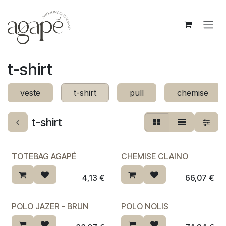
Se rendre au contenu
t-shirt
veste
t-shirt
pull
chemise
t-shirt
TOTEBAG AGAPÉ
CHEMISE CLAINO
4,13
€
66,07
€
POLO JAZER - BRUN
POLO NOLIS