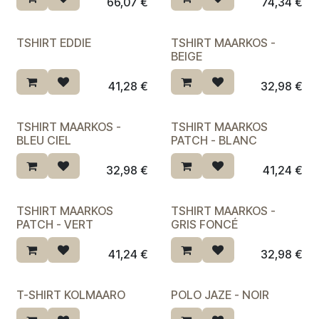
66,07
€
74,34
€
TSHIRT EDDIE
TSHIRT MAARKOS -
BEIGE
41,28
€
32,98
€
TSHIRT MAARKOS -
TSHIRT MAARKOS
BLEU CIEL
PATCH - BLANC
32,98
€
41,24
€
TSHIRT MAARKOS
TSHIRT MAARKOS -
Dernière chance ♡
PATCH - VERT
GRIS FONCÉ
41,24
€
32,98
€
T-SHIRT KOLMAARO
POLO JAZE - NOIR