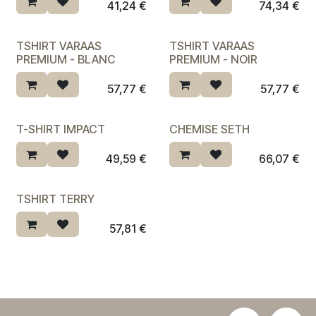
Dernière chance ♡
41,24
€
74,34
€
TSHIRT VARAAS
TSHIRT VARAAS
PREMIUM - BLANC
PREMIUM - NOIR
57,77
€
57,77
€
T-SHIRT IMPACT
CHEMISE SETH
Dernière chance ♡
49,59
€
66,07
€
TSHIRT TERRY
57,81
€