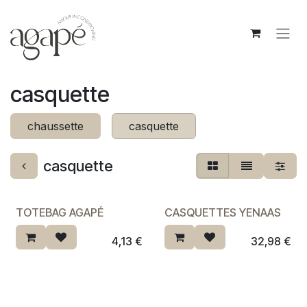
Se rendre au contenu
casquette
chaussette
casquette
casquette
TOTEBAG AGAPÉ
CASQUETTES YENAAS
4,13
€
32,98
€