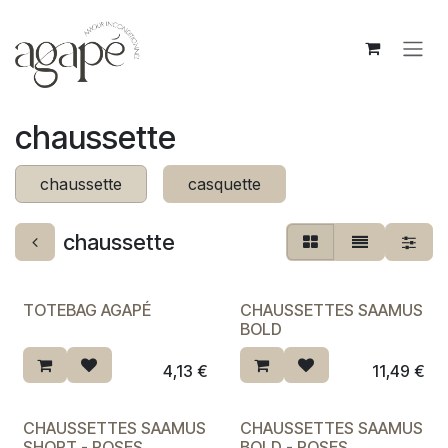
Se rendre au contenu
chaussette
chaussette
casquette
chaussette
TOTEBAG AGAPÉ
CHAUSSETTES SAAMUS
BOLD
4,13
€
11,49
€
CHAUSSETTES SAAMUS
CHAUSSETTES SAAMUS
SHORT - ROSES
BOLD - ROSES