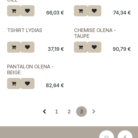
66,03
€
74,34
€
TSHIRT LYDIAS
CHEMISE OLENA -
TAUPE
37,19
€
90,79
€
PANTALON OLENA -
Dernière chance ♡
BEIGE
82,64
€
1
2
3