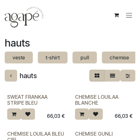
Se rendre au contenu
hauts
veste
t-shirt
pull
chemise
hauts
SWEAT FRANKAA
CHEMISE LOUILAA
STRIPE BLEU
BLANCHE
66,03
€
66,03
€
CHEMISE LOUILAA BLEU
CHEMISE GUNLI
CIEL